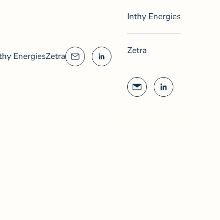
Inthy Energies
Zetra
thy Energies
Zetra