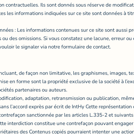
on contractuelles. Ils sont donnés sous réserve de modifica
tes les informations indiquées sur ce site sont données à titr
onnées : Les informations contenues sur ce site sont aussi pr
s ou des omissions. Si vous constatez une lacune, erreur ou c
uloir le signaler via notre formulaire de contact.
incluant, de façon non limitative, les graphismes, images, te
 mise en forme sont la propriété exclusive de la société à l’
ciétés partenaires ou auteurs.
odification, adaptation, retransmission ou publication, même 
sans l’accord exprès par écrit de IntHy Cette représentation
contrefaçon sanctionnée par les articles L.335-2 et suivants
ette interdiction constitue une contrefaçon pouvant engager l
priétaires des Contenus copiés pourraient intenter une action